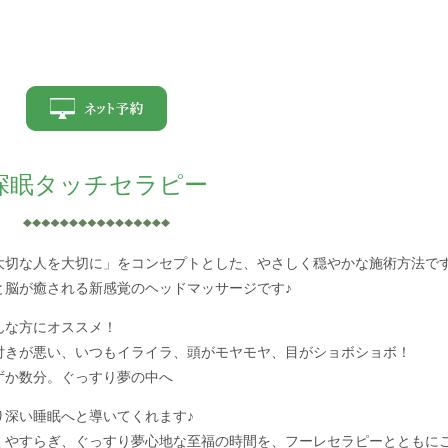
深眠タッチセラピー
大切な人を大切に」をコンセプトとした、やさしく穏やかな施術方法で
と脳が癒される新感覚のヘッドマッサージです♪
んな方にオススメ！
付きが悪い、いつもイライラ、頭がモヤモヤ、目がショボショボ！
ずか数分。ぐっすり夢の中へ
り深い睡眠へと導いてくれます♪
くやすらぎ、ぐっすり夢心地な至福の時間を、フーレセラピーとともに