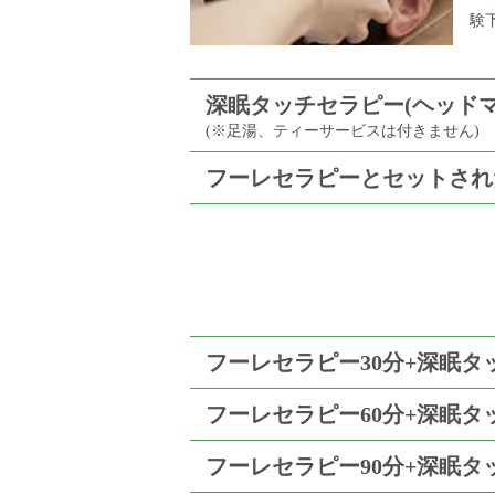
験
深眠タッチセラピー(ヘッドマ
(※足湯、ティーサービスは付きません)
フーレセラピーとセットされ
フーレセラピー30分+深眠タ
フーレセラピー60分+深眠タ
フーレセラピー90分+深眠タッ