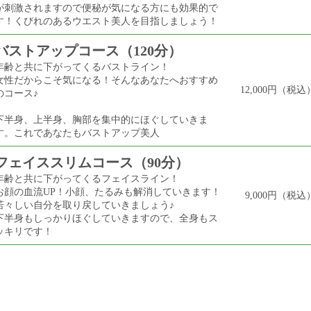
が刺激されますので便秘が気になる方にも効果的で
す！くびれのあるウエスト美人を目指しましょう！
バストアップコース（120分）
年齢と共に下がってくるバストライン！
女性だからこそ気になる！そんなあなたへおすすめ
12,000円（税込
のコース♪
下半身、上半身、胸部を集中的にほぐしていきま
す。これであなたもバストアップ美人
フェイススリムコース（90分）
年齢と共に下がってくるフェイスライン！
お顔の血流UP！小顔、たるみも解消していきます！
9,000円（税込
若々しい自分を取り戻していきましょう♪
下半身もしっかりほぐしていきますので、全身もス
ッキリです！