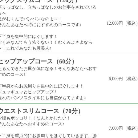
レッグスリムコース（120分）
座りっぱなし、立ちっぱなしのお仕事をされている
方へ
足がむくんでパンパンなのよ～！
12,000円（税込
そんなあなたへ特におすすめのコースです♪
下半身を集中的にほぐします！
むくみなんてもう怖くない！！むくみよさよなら
～！これであなたも脚美人♪
ヒップアップコース（60分）
たるんできたお尻が気になる！そんなあなたへおす
すめのコース♪
6,000円（税込
下半身からお尻周りを集中的にほぐします！
ギュッギュッとヒップアップ！
憧れのパンツスタイルにも自信がもてますよ♪
ウエストスリムコース（70分）
お腹もポッコリ！！なんとかしたい！
そんなあなたへおすすめのコース♪
7,000円（税込
下半身を重点的にお腹周りをほぐしていきます。腸