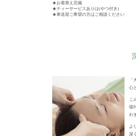
★お着替え完備
★ティーサービスあり(おやつ付き)
★車送迎ご希望の方はご相談ください
「
心
こ
寝
わ
よ
深