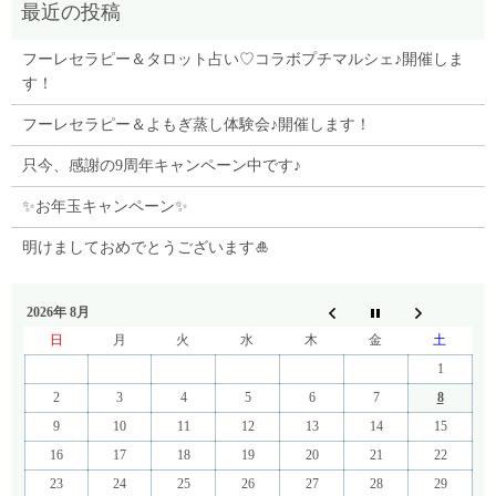
フーレセラピー＆タロット占い♡コラボプチマルシェ♪開催しま
す！
フーレセラピー＆よもぎ蒸し体験会♪開催します！
只今、感謝の9周年キャンペーン中です♪
✨お年玉キャンペーン✨
明けましておめでとうございます🎍
2026年 8月
日
月
火
水
木
金
土
1
2
3
4
5
6
7
8
9
10
11
12
13
14
15
16
17
18
19
20
21
22
23
24
25
26
27
28
29