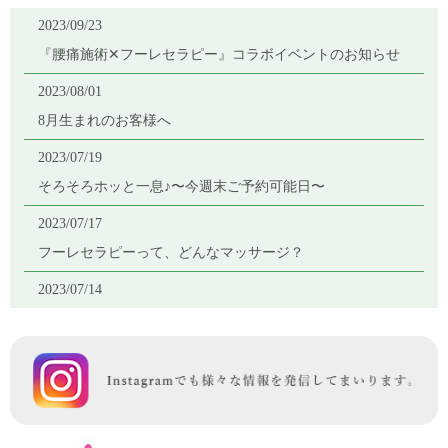
ちまして終了致しました。
2023/09/23
お越しくださいましたお客様、有難うございました。
『腰痛施術✕フーレセラピー』コラボイベントのお知らせ
2020/01/07
2023/08/01
2020年 明けましておめでとうございます。
8月生まれのお客様へ
2019/12/20
2023/07/19
年末年始のお知らせ
そろそろホッと一息♪〜今週末ご予約可能日〜
2019/12/06
2023/07/17
★次回15回「源治郎庵で癒されるフーレの会」は2019年12
フーレセラピーって、どんなマッサージ？
月8日(日)に開催します♪
2023/07/14
2019/10/18
サロンのシンボルフラワー♡プルメリア♡
★次回14回「源治郎庵で癒されるフーレの会」は2019年11
月11日(日)に開催します♪
2023/07/05
＊雨の日はひとやすみ＊本日のお客様♪
2023/07/03