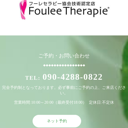
【高槻市】足でほぐすリンパマッサージ♪今週のご予約可能
日
2023/07/01
7月生まれのあなたへ♪お誕生日クーポン
2023/06/19
今週のご予約可能日
ご予約・お問い合わせ
2023/06/01
【6月】フーレセラピーお誕生日クーポン♪
090-4288-0822
TEL:
完全予約制となっております。必ず事前にご予約の上、ご来店くださ
い。
営業時間:10:00～20:00（最終受付18:00） 定休日:不定休
ネット予約