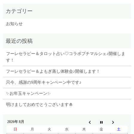
お知らせ
フーレセラピー＆タロット占い♡コラボプチマルシェ♪開催しま
す！
フーレセラピー＆よもぎ蒸し体験会♪開催します！
只今、感謝の9周年キャンペーン中です♪
✨お年玉キャンペーン✨
明けましておめでとうございます🎍
2026年 8月
日
月
火
水
木
金
土