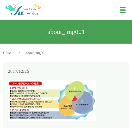
メ
about_img001
HOME
about_img001
2017/12/26