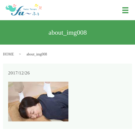
メ
about_img008
HOME
about_img008
2017/12/26