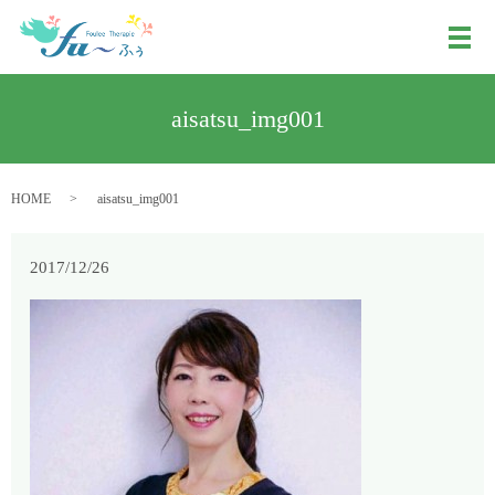
メ
aisatsu_img001
HOME
aisatsu_img001
2017/12/26