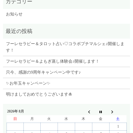
お知らせ
フーレセラピー＆タロット占い♡コラボプチマルシェ♪開催しま
す！
フーレセラピー＆よもぎ蒸し体験会♪開催します！
只今、感謝の9周年キャンペーン中です♪
✨お年玉キャンペーン✨
明けましておめでとうございます🎍
2026年 8月
日
月
火
水
木
金
土
1