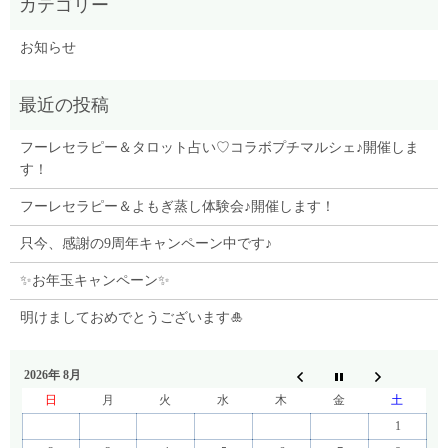
お知らせ
フーレセラピー＆タロット占い♡コラボプチマルシェ♪開催しま
す！
フーレセラピー＆よもぎ蒸し体験会♪開催します！
只今、感謝の9周年キャンペーン中です♪
✨お年玉キャンペーン✨
明けましておめでとうございます🎍
2026年 8月
日
月
火
水
木
金
土
1