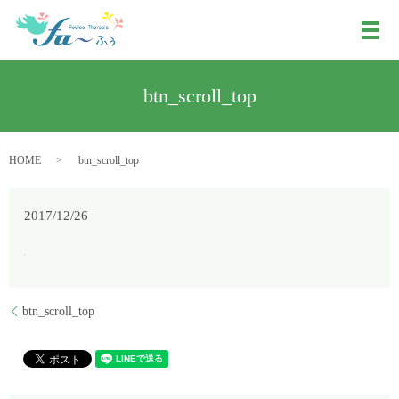
メ
btn_scroll_top
HOME
btn_scroll_top
2017/12/26
btn_scroll_top