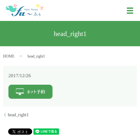
メ
head_right1
HOME
head_right1
2017/12/26
head_right1