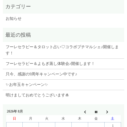
お知らせ
フーレセラピー＆タロット占い♡コラボプチマルシェ♪開催しま
す！
フーレセラピー＆よもぎ蒸し体験会♪開催します！
只今、感謝の9周年キャンペーン中です♪
✨お年玉キャンペーン✨
明けましておめでとうございます🎍
2026年 8月
日
月
火
水
木
金
土
1