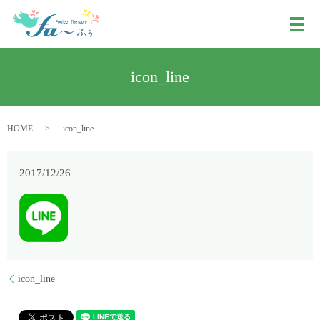
メ
icon_line
HOME
icon_line
2017/12/26
icon_line