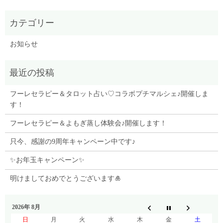
お知らせ
フーレセラピー＆タロット占い♡コラボプチマルシェ♪開催しま
す！
フーレセラピー＆よもぎ蒸し体験会♪開催します！
只今、感謝の9周年キャンペーン中です♪
✨お年玉キャンペーン✨
明けましておめでとうございます🎍
2026年 8月
日
月
火
水
木
金
土