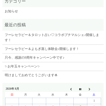
お知らせ
フーレセラピー＆タロット占い♡コラボプチマルシェ♪開催しま
す！
フーレセラピー＆よもぎ蒸し体験会♪開催します！
只今、感謝の9周年キャンペーン中です♪
✨お年玉キャンペーン✨
明けましておめでとうございます🎍
2026年 8月
日
月
火
水
木
金
土
1