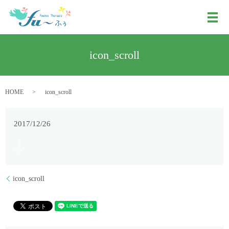
メ
icon_scroll
HOME
icon_scroll
2017/12/26
icon_scroll