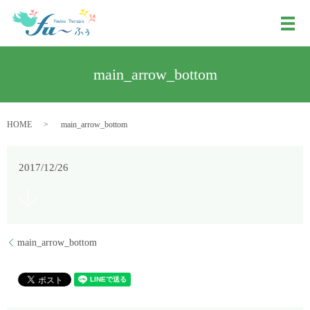
メ
main_arrow_bottom
HOME
main_arrow_bottom
2017/12/26
main_arrow_bottom