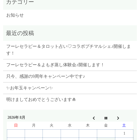
お知らせ
フーレセラピー＆タロット占い♡コラボプチマルシェ♪開催しま
す！
フーレセラピー＆よもぎ蒸し体験会♪開催します！
只今、感謝の9周年キャンペーン中です♪
✨お年玉キャンペーン✨
明けましておめでとうございます🎍
2026年 8月
日
月
火
水
木
金
土
1