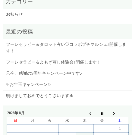
お知らせ
フーレセラピー＆タロット占い♡コラボプチマルシェ♪開催しま
す！
フーレセラピー＆よもぎ蒸し体験会♪開催します！
只今、感謝の9周年キャンペーン中です♪
✨お年玉キャンペーン✨
明けましておめでとうございます🎍
2026年 8月
日
月
火
水
木
金
土
1