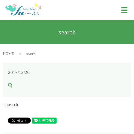
メ
search
HOME
search
2017/12/26
search