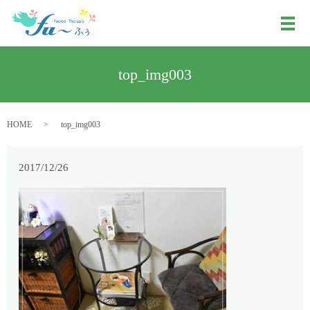
メ
top_img003
HOME
top_img003
2017/12/26