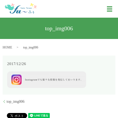
メ
top_img006
HOME
top_img006
2017/12/26
top_img006