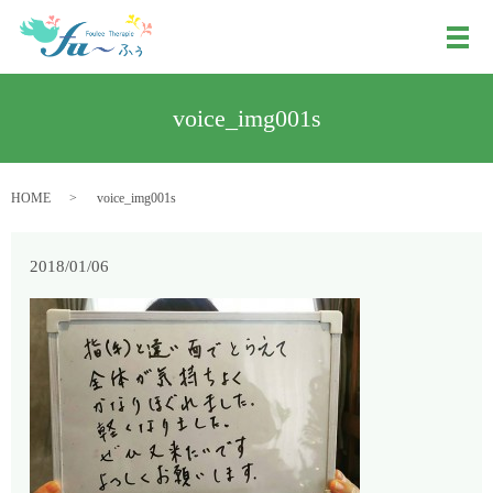
メ
voice_img001s
HOME
voice_img001s
2018/01/06