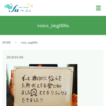
メ
voice_img006s
HOME
voice_img006s
2018/01/06