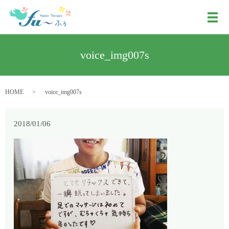
メ
voice_img007s
HOME
voice_img007s
2018/01/06