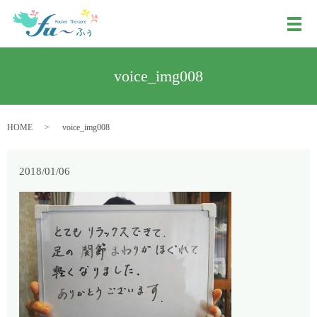
メ
voice_img008
HOME
voice_img008
2018/01/06